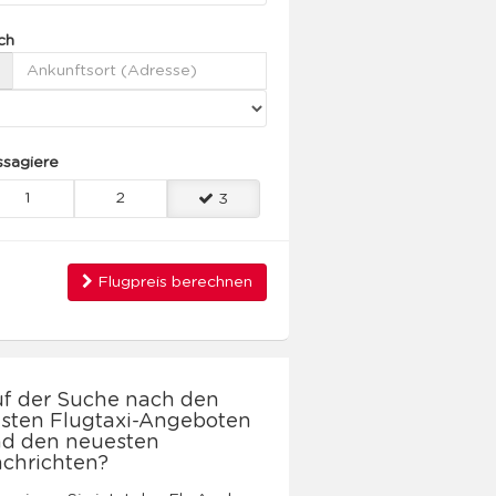
ch
ssagiere
1
2
3
Flugpreis berechnen
f der Suche nach den
sten Flugtaxi-Angeboten
d den neuesten
chrichten?