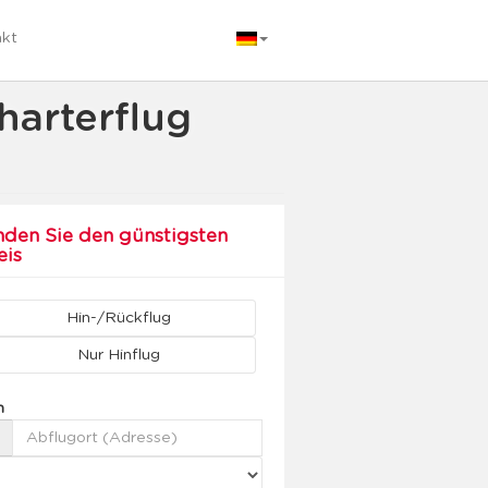
akt
harterflug
nden Sie den günstigsten
eis
Hin-/Rückflug
Nur Hinflug
n