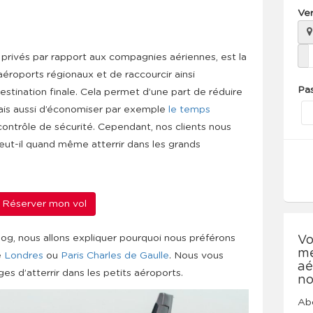
Ve
 privés par rapport aux compagnies aériennes, est la
 aéroports régionaux et de raccourcir ainsi
Pa
estination finale. Cela permet d’une part de réduire
 mais aussi d’économiser par exemple
le temps
ontrôle de sécurité. Cependant, nos clients nous
ut-il quand même atterrir dans les grands
Réserver mon vol
log, nous allons expliquer pourquoi nous préférons
Vo
me
e
Londres
ou
Paris Charles de Gaulle
. Nous vous
aé
s d’atterrir dans les petits aéroports.
no
Abo