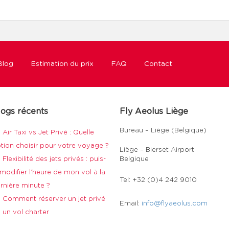
Blog
Estimation du prix
FAQ
Contact
logs récents
Fly Aeolus Liège
Bureau – Liège (Belgique)
Air Taxi vs Jet Privé : Quelle
tion choisir pour votre voyage ?
Liège – Bierset Airport
Flexibilité des jets privés : puis-
Belgique
 modifier l’heure de mon vol à la
Tel: +32 (0)4 242 9010
rnière minute ?
Comment réserver un jet privé
Email:
info@flyaeolus.com
 un vol charter