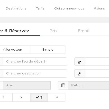
Destinations
Tarifs
Qui sommes-nous
Avions
iez & Réservez
Prix
Email
Aller-retour
Simple
1
2
4
3