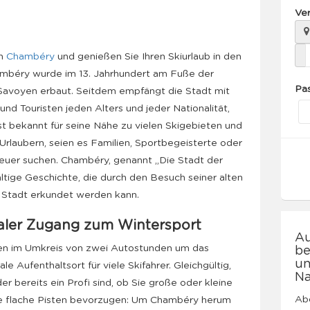
Ve
h
Chambéry
und genießen Sie Ihren Skiurlaub in den
ambéry wurde im 13. Jahrhundert am Fuße der
Pa
 Savoyen erbaut. Seitdem empfängt die Stadt mit
nd Touristen jeden Alters und jeder Nationalität,
st bekannt für seine Nähe zu vielen Skigebieten und
n Urlaubern, seien es Familien, Sportbegeisterte oder
nteuer suchen. Chambéry, genannt „Die Stadt der
ältige Geschichte, die durch den Besuch seiner alten
e Stadt erkundet werden kann.
ealer Zugang zum Wintersport
Au
eten im Umkreis von zwei Autostunden um das
be
un
le Aufenthaltsort für viele Skifahrer. Gleichgültig,
Na
er bereits ein Profi sind, ob Sie große oder kleine
Abo
ge flache Pisten bevorzugen: Um Chambéry herum