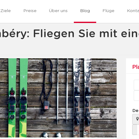
Ziele
Preise
Über uns
Blog
Flüge
Kont
béry: Fliegen Sie mit ein
!
Pl
De