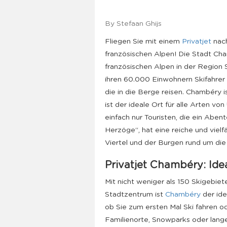
By Stefaan Ghijs
Fliegen Sie mit einem
Privatjet
nac
französischen Alpen! Die Stadt Ch
französischen Alpen in der Region
ihren 60.000 Einwohnern Skifahrer u
die in die Berge reisen. Chambéry i
ist der ideale Ort für alle Arten vo
einfach nur Touristen, die ein Abe
Herzöge“, hat eine reiche und vielf
Viertel und der Burgen rund um di
Privatjet Chambéry: Id
Mit nicht weniger als 150 Skigebi
Stadtzentrum ist
Chambéry
der idea
ob Sie zum ersten Mal Ski fahren od
Familienorte, Snowparks oder lan