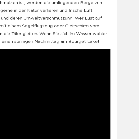
hmolzen ist, werden die umliegenden Berge zum
gerne in der Natur verlieren und frische Luft
n und deren Umweltverschmutzung. Wer Lust auf
 mit einem Segelflugzeug oder Gleitschirm vom
 in die Täler gleiten. Wenn Sie sich im Wasser wohler
s einen sonnigen Nachmittag am Bourget Lake!