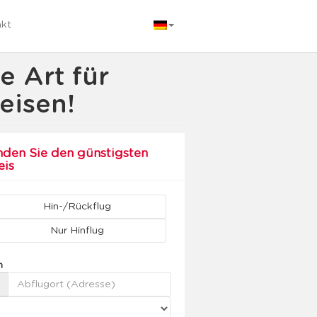
akt
e Art für
eisen!
nden Sie den günstigsten
eis
Hin-/Rückflug
Nur Hinflug
n