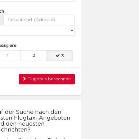
ch
ssagiere
1
2
3
Flugpreis berechnen
f der Suche nach den
sten Flugtaxi-Angeboten
d den neuesten
chrichten?