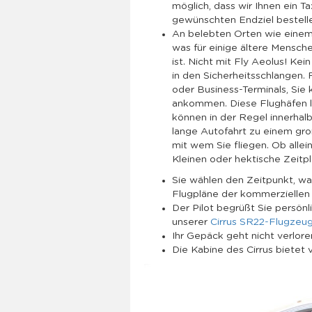
möglich, dass wir Ihnen ein T
gewünschten Endziel bestell
An belebten Orten wie einem F
was für einige ältere Mensch
ist. Nicht mit Fly Aeolus! Ke
in den Sicherheitsschlangen. 
oder Business-Terminals, Sie 
ankommen. Diese Flughäfen l
können in der Regel innerhal
lange Autofahrt zu einem gro
mit wem Sie fliegen. Ob allei
Kleinen oder hektische Zeitp
Sie wählen den Zeitpunkt, wan
Flugpläne der kommerziellen 
Der Pilot begrüßt Sie persönli
unserer
Cirrus SR22-Flugzeu
Ihr Gepäck geht nicht verloren
Die Kabine des Cirrus bietet v