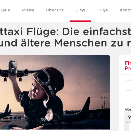
Ziele
Preise
Über uns
Blog
Flüge
Kont
ttaxi Flüge: Die einfachst
und ältere Menschen zu r
Fi
Pr
Vo