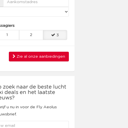
sagiers
1
2
3
Zie al onze aanbiedingen
 zoek naar de beste lucht
xi deals en het laatste
euws?
rijf u nu in voor de Fly Aeolus
uwsbrief.