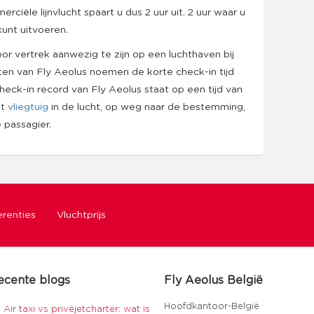
iële lijnvlucht spaart u dus 2 uur uit. 2 uur waar u
kunt uitvoeren.
oor vertrek aanwezig te zijn op een luchthaven bij
nten van Fly Aeolus noemen de korte check-in tijd
heck-in record van Fly Aeolus staat op een tijd van
et
vliegtuig
in de lucht, op weg naar de bestemming,
 passagier.
renties
Vluchtprijs
ecente blogs
Fly Aeolus België
Hoofdkantoor-België
Air taxi vs privéjetcharter: wat is