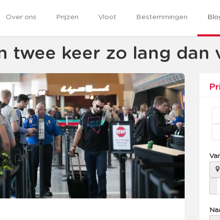
Over ons
Prijzen
Vloot
Bestemmingen
Blo
n twee keer zo lang dan 
Pr
Va
Na