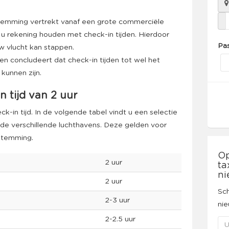
emming vertrekt vanaf een grote commerciële
 u rekening houden met check-in tijden. Hierdoor
Pas
uw vlucht kan stappen.
en concludeert dat check-in tijden tot wel het
 kunnen zijn.
 tijd van 2 uur
k-in tijd. In de volgende tabel vindt u een selectie
 de verschillende luchthavens. Deze gelden voor
stemming.
Op
2 uur
ta
ni
2 uur
Sch
2-3 uur
nie
2-2.5 uur