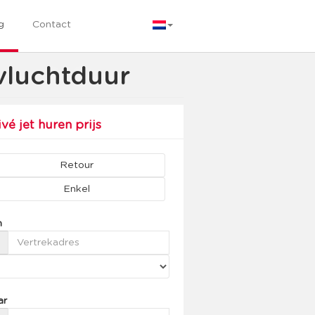
g
Contact
vluchtduur
ivé jet huren prijs
Retour
Enkel
n
ar