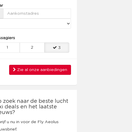
ar
sagiers
1
2
3
Zie al onze aanbiedingen
 zoek naar de beste lucht
xi deals en het laatste
euws?
rijf u nu in voor de Fly Aeolus
uwsbrief.