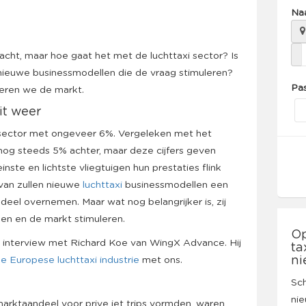
Na
cht, maar hoe gaat het met de luchttaxi sector? Is
er nieuwe businessmodellen die de vraag stimuleren?
Pas
eren we de markt.
it weer
i sector met ongeveer 6%. Vergeleken met het
nog steeds 5% achter, maar deze cijfers geven
inste en lichtste vliegtuigen hun prestaties flink
van zullen nieuwe
luchttaxi
businessmodellen een
deel overnemen. Maar wat nog belangrijker is, zij
en en de markt stimuleren.
Op
ons interview met Richard Koe van WingX Advance. Hij
ta
ni
e Europese luchttaxi industrie
met ons.
Sch
nie
arktaandeel voor prive jet trips vormden, waren