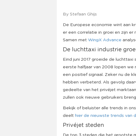
By Stefaan Ghijs
De Europese economie wint aan kra
er een correlatie in groei en zijn 
Samen met
WingX Advance
analys
De luchttaxi industrie groe
Eind juni 2017 groeide de luchttax
eerste halfjaar van 2008 lopen we 
een positief signaal. Zeker nu de kle
hebben verbeterd. Als gevolg daar
gedeelte van het privéjet marktaan
zullen ook nieuwe gebruikers breng
Bekijk of beluister alle trends in 
deelt
hier de nieuwste trends van d
Privéjet steden
De top 3 steden die het grootste m