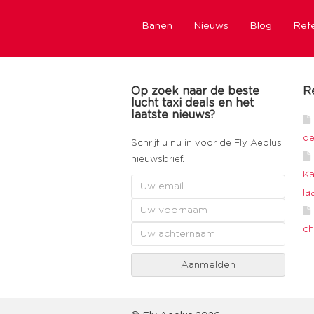
Banen
Nieuws
Blog
Refe
Op zoek naar de beste
R
lucht taxi deals en het
laatste nieuws?
de
Schrijf u nu in voor de Fly Aeolus
nieuwsbrief.
Ka
la
ch