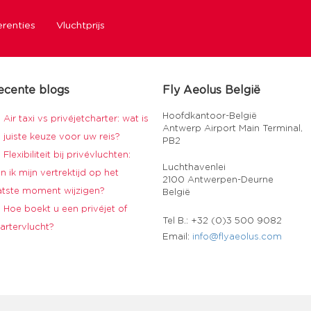
renties
Vluchtprijs
ecente blogs
Fly Aeolus België
Hoofdkantoor-België
Air taxi vs privéjetcharter: wat is
Antwerp Airport Main Terminal,
 juiste keuze voor uw reis?
PB2
Flexibiliteit bij privévluchten:
Luchthavenlei
n ik mijn vertrektijd op het
2100 Antwerpen-Deurne
atste moment wijzigen?
België
Hoe boekt u een privéjet of
Tel B.: +32 (0)3 500 9082
artervlucht?
Email:
info@flyaeolus.com