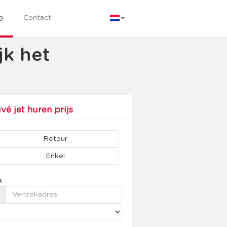
g
Contact
jk het
ivé jet huren prijs
Retour
Enkel
n